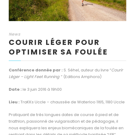
News
COURIR LÉGER POUR
OPTIMISER SA FOULÉE
Conférence donnée par :
S. Séhel,
auteur du livre “
Courir
Léger – Light Feet Running
” (Editions Amphora)
Date :
le 3 juin 2016 à 19h00
Lieu :
TraKKs Uccle – chaussée de Waterloo 1165, 1180 Uccle
Pratiquant de très longues dates de course à pied et de
triathlon, passionné de vulgarisation et de pédagogie, il
nous expliquera les enjeux biomécaniques de la foulée en
rentrant dans les détails de sa méthode baptisée “LFR”.